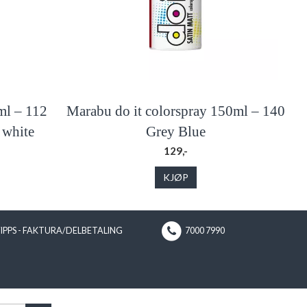
l – 112
Marabu do it colorspray 150ml – 140
 white
Grey Blue
129,-
KJØP
VIPPS - FAKTURA/DELBETALING
7000 7990