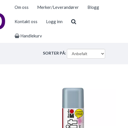
Om oss
Merker/Leverandører
Blogg
Kontakt oss
Logg inn
Handlekurv
SORTER PÅ: