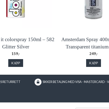
it colorspray 150ml – 582
Amsterdam Spray 400m
Glitter Silver
Transparent titanium
159,-
249,-
KJØP
KJØP
RS RETURRETT
SIKKER BETALING MED VISA - MASTERCARD - 