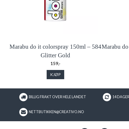
Marabu do it colorspray 150ml – 584
Marabu do 
Glitter Gold
159,-
KJØP
BILLIG FRAKT OVER HELE LANDET
14 DAGE
NETTBUTIKKEN@CREATIVO.NO