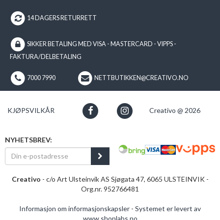
14 DAGERS RETURRETT
SIKKER BETALING MED VISA - MASTERCARD - VIPPS -
FAKTURA/DELBETALING
7000 7990
NETTBUTIKKEN@CREATIVO.NO
KJØPSVILKÅR
Creativo @ 2026
NYHETSBREV:
Creativo
- c/o Art Ulsteinvik AS Sjøgata 47, 6065 ULSTEINVIK -
Org.nr. 952766481
Informasjon om informasjonskapsler
-
Systemet er levert av
www.shoplabs.no