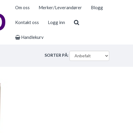
Om oss
Merker/Leverandører
Blogg
Kontakt oss
Logg inn
Handlekurv
SORTER PÅ: