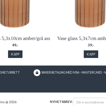
s 5,3x10cm amber/grå ass
Vase glass 5,3x7cm ambe
49,-
39,-
KJØP
KJØP
RS RETURRETT
SIKKER BETALING MED VISA - MASTERCARD - 
NYHETSBREV:
tivo @ 2026