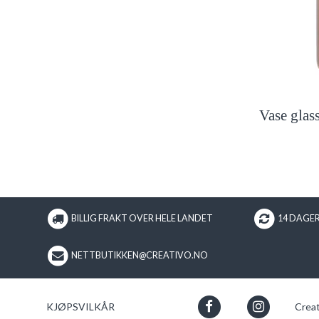
Vase glas
BILLIG FRAKT OVER HELE LANDET
14 DAGE
NETTBUTIKKEN@CREATIVO.NO
KJØPSVILKÅR
Crea