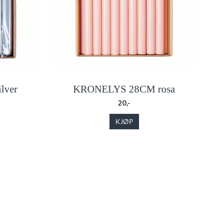
lver
KRONELYS 28CM rosa
20,-
KJØP