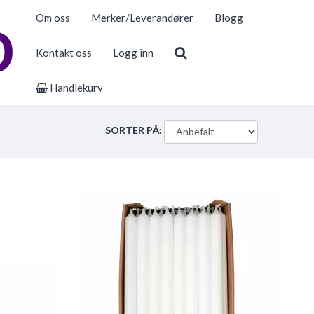
Om oss
Merker/Leverandører
Blogg
Kontakt oss
Logg inn
Handlekurv
SORTER PÅ: