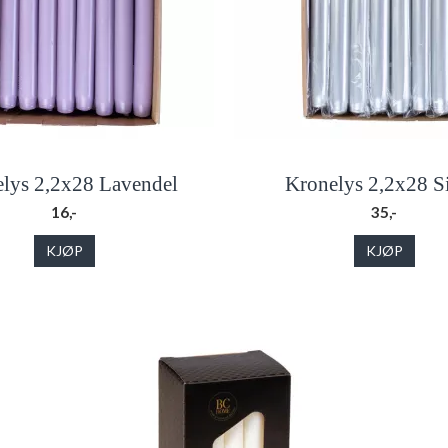
lys 2,2x28 Lavendel
Kronelys 2,2x28 Si
16,-
35,-
KJØP
KJØP