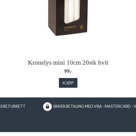
Kronelys mini 10cm 20stk hvit
99,-
KJØP
RS RETURRETT
SIKKER BETALING MED VISA - MASTERCARD - 