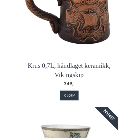
Krus 0,7L, håndlaget keramikk,
Vikingskip
349,-
KJØP
NYHET