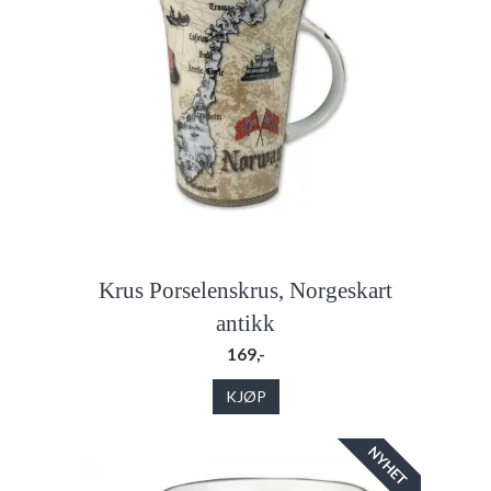
Krus Porselenskrus, Norgeskart
antikk
169,-
KJØP
NYHET