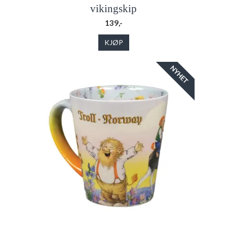
vikingskip
139,-
KJØP
NYHET