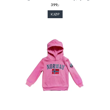
399,-
KJØP