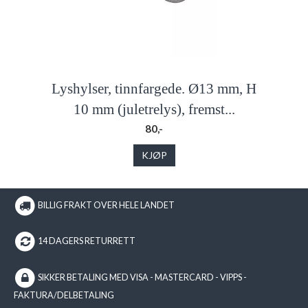
Lyshylser, tinnfargede. Ø13 mm, H
10 mm (juletrelys), fremst...
80,-
KJØP
BILLIG FRAKT OVER HELE LANDET
14 DAGERS RETURRETT
SIKKER BETALING MED VISA - MASTERCARD - VIPPS -
FAKTURA/DELBETALING