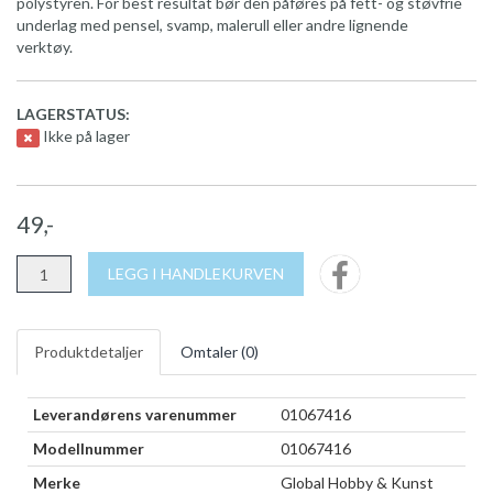
polystyren. For best resultat bør den påføres på fett- og støvfrie
underlag med pensel, svamp, malerull eller andre lignende
verktøy.
LAGERSTATUS:
Ikke på lager
49,-
LEGG I HANDLEKURVEN
Produktdetaljer
Omtaler (
0
)
Leverandørens varenummer
01067416
Modellnummer
01067416
Merke
Global Hobby & Kunst