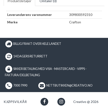
Produktdetaljer
Omtaler (
0
)
Leverandørens varenummer
309800592310
Merke
Crafton
BILLIG FRAKT OVER HELE LANDET
14 DAGERS RETURRETT
SIKKER BETALING MED VISA - MASTERCARD - VIPPS -
FAKTURA/DELBETALING
7000 7990
NETTBUTIKKEN@CREATIVO.NO
KJØPSVILKÅR
Creativo @ 2026