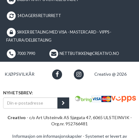
14 DAGERS RETURRETT
SIKKER BETALING MED VISA - MASTERCARD - VIPPS -
FAKTURA/DELBETALING
7000 7990
NETTBUTIKKEN@CREATIVO.NO
KJØPSVILKÅR
Creativo @ 2026
NYHETSBREV:
Creativo
- c/o Art Ulsteinvik AS Sjøgata 47, 6065 ULSTEINVIK -
Org.nr. 952766481
Informasjon om informasjonskapsler
-
Systemet er levert av