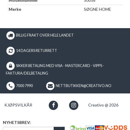
Modellnummer
50058
Merke
SØGNE HOME
BILLIG FRAKT OVER HELE LANDET
14 DAGERS RETURRETT
SIKKER BETALING MED VISA - MASTERCARD - VIPPS -
FAKTURA/DELBETALING
7000 7990
NETTBUTIKKEN@CREATIVO.NO
KJØPSVILKÅR
Creativo @ 2026
NYHETSBREV: