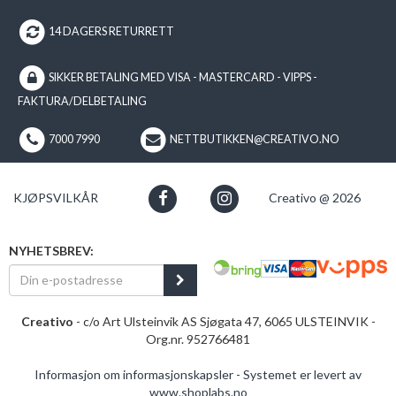
14 DAGERS RETURRETT
SIKKER BETALING MED VISA - MASTERCARD - VIPPS -
FAKTURA/DELBETALING
7000 7990
NETTBUTIKKEN@CREATIVO.NO
KJØPSVILKÅR
Creativo @ 2026
NYHETSBREV:
Creativo
- c/o Art Ulsteinvik AS Sjøgata 47, 6065 ULSTEINVIK -
Org.nr. 952766481
Informasjon om informasjonskapsler
-
Systemet er levert av
www.shoplabs.no