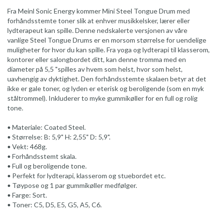
Fra Meinl Sonic Energy kommer Mini Steel Tongue Drum med
forhåndsstemte toner slik at enhver musikkelsker, lærer eller
lydterapeut kan spille. Denne nedskalerte versjonen av våre
vanlige Steel Tongue Drums er en morsom størrelse for uendelige
muligheter for hvor du kan spille. Fra yoga og lydterapi til klasserom,
kontorer eller salongbordet ditt, kan denne tromma med en
diameter på 5,5 "spilles av hvem som helst, hvor som helst,
uavhengig av dyktighet. Den forhåndsstemte skalaen betyr at det
ikke er gale toner, og lyden er eterisk og beroligende (som en myk
ståltrommel). Inkluderer to myke gummikøller for en full og rolig
tone.
• Materiale: Coated Steel.
• Størrelse: B: 5,9" H: 2,55" D: 5,9".
• Vekt: 468g.
• Forhåndsstemt skala.
• Full og beroligende tone.
• Perfekt for lydterapi, klasserom og stuebordet etc.
• Tøypose og 1 par gummikøller medfølger.
• Farge: Sort.
• Toner: C5, D5, E5, G5, A5, C6.