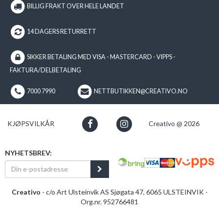
BILLIG FRAKT OVER HELE LANDET
14 DAGERS RETURRETT
SIKKER BETALING MED VISA - MASTERCARD - VIPPS -
FAKTURA/DELBETALING
7000 7990
NETTBUTIKKEN@CREATIVO.NO
KJØPSVILKÅR
Creativo @ 2026
NYHETSBREV:
Creativo
- c/o Art Ulsteinvik AS Sjøgata 47, 6065 ULSTEINVIK -
Org.nr. 952766481