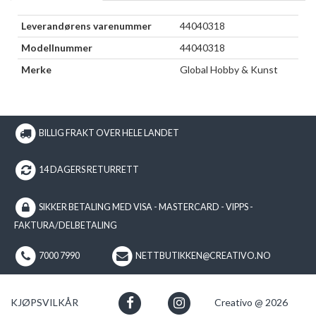
Leverandørens varenummer
44040318
Modellnummer
44040318
Merke
Global Hobby & Kunst
BILLIG FRAKT OVER HELE LANDET
14 DAGERS RETURRETT
SIKKER BETALING MED VISA - MASTERCARD - VIPPS -
FAKTURA/DELBETALING
7000 7990
NETTBUTIKKEN@CREATIVO.NO
KJØPSVILKÅR
Creativo @ 2026