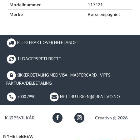
Modellnummer
117421
Merke
Børscompagniet
BILLIG FRAKT OVER HELE LANDET
14 DAGERS RETURRETT
SIKKER BETALING MED VISA - MASTERCARD - VIPPS -
FAKTURA/DELBETALING
7000 7990
NETTBUTIKKEN@CREATIVO.NO
KJØPSVILKÅR
Creativo @ 2026
NYHETSBREV: