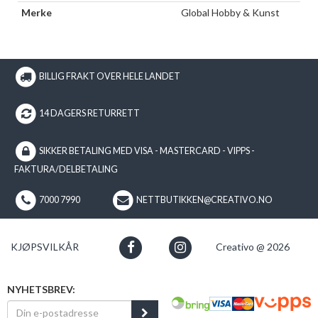
Merke
Global Hobby & Kunst
BILLIG FRAKT OVER HELE LANDET
14 DAGERS RETURRETT
SIKKER BETALING MED VISA - MASTERCARD - VIPPS -
FAKTURA/DELBETALING
7000 7990
NETTBUTIKKEN@CREATIVO.NO
KJØPSVILKÅR
Creativo @ 2026
NYHETSBREV: