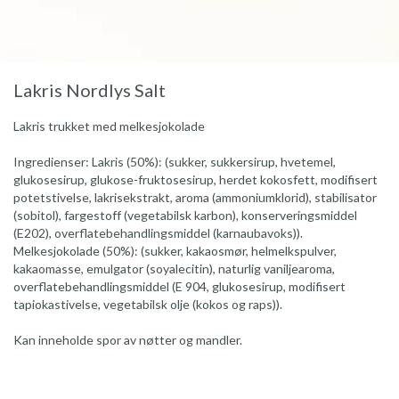
Lakris Nordlys Salt
Lakris trukket med melkesjokolade
Ingredienser: Lakris (50%): (sukker, sukkersirup, hvetemel,
glukosesirup, glukose-fruktosesirup, herdet kokosfett, modifisert
potetstivelse, lakrisekstrakt, aroma (ammoniumklorid), stabilisator
(sobitol), fargestoff (vegetabilsk karbon), konserveringsmiddel
(E202), overflatebehandlingsmiddel (karnaubavoks)).
Melkesjokolade (50%): (sukker, kakaosmør, helmelkspulver,
kakaomasse, emulgator (soyalecitin), naturlig vaniljearoma,
overflatebehandlingsmiddel (E 904, glukosesirup, modifisert
tapiokastivelse, vegetabilsk olje (kokos og raps)).
Kan inneholde spor av nøtter og mandler.