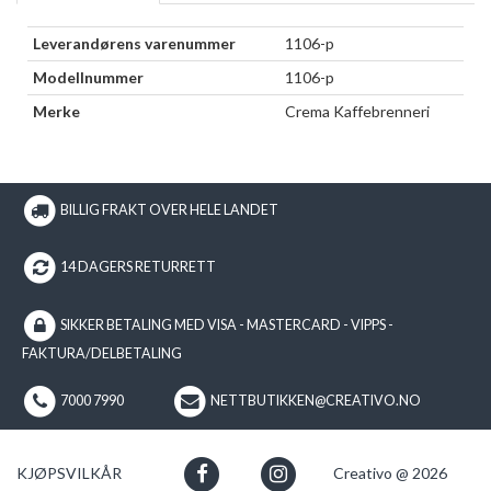
Leverandørens varenummer
1106-p
Modellnummer
1106-p
Merke
Crema Kaffebrenneri
BILLIG FRAKT OVER HELE LANDET
14 DAGERS RETURRETT
SIKKER BETALING MED VISA - MASTERCARD - VIPPS -
FAKTURA/DELBETALING
7000 7990
NETTBUTIKKEN@CREATIVO.NO
KJØPSVILKÅR
Creativo @ 2026