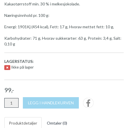
Kakaotørrstoff min. 30 % i melkesjokolade.
Næringsinnhold pr. 100 g:
Energi: 1901Kj (454 kcal), Fett: 17 g, Hvorav mettet fett: 10 g,
Karbohydrater: 71 g, Hvorav sukkerarter: 63 g, Protein: 3,4 g, Salt:
0,10 g
LAGERSTATUS:
Ikke på lager
99,-
LEGG I HANDLEKURVEN
Produktdetaljer
Omtaler (
0
)