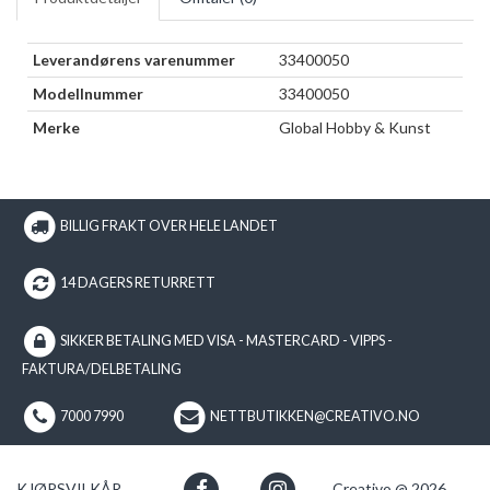
Leverandørens varenummer
33400050
Modellnummer
33400050
Merke
Global Hobby & Kunst
BILLIG FRAKT OVER HELE LANDET
14 DAGERS RETURRETT
SIKKER BETALING MED VISA - MASTERCARD - VIPPS -
FAKTURA/DELBETALING
7000 7990
NETTBUTIKKEN@CREATIVO.NO
KJØPSVILKÅR
Creativo @ 2026