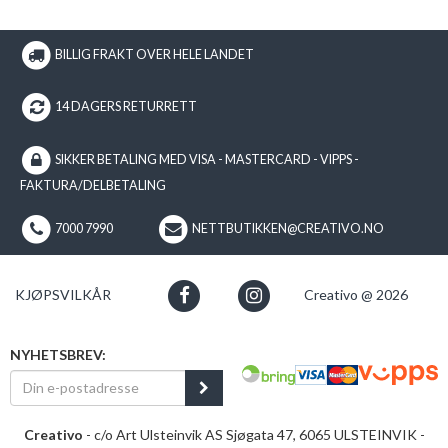
BILLIG FRAKT OVER HELE LANDET
14 DAGERS RETURRETT
SIKKER BETALING MED VISA - MASTERCARD - VIPPS -
FAKTURA/DELBETALING
7000 7990
NETTBUTIKKEN@CREATIVO.NO
KJØPSVILKÅR
Creativo @ 2026
NYHETSBREV:
Creativo
- c/o Art Ulsteinvik AS Sjøgata 47, 6065 ULSTEINVIK -