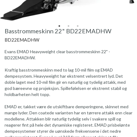
Basstrommeskinn 22" BD22EMADHW
BD22EMADHW
Evans EMAD Heavyweight clear basstrommeskinn 22" -
BD22EMADHW.
Kraftig basstrommeskinn med to lag 10-mil film og EMAD
dempesystem. Heavyweight har ekstremt velsentrert lyd. Det
doble laget med 10-mil film gir en naturlig og tydelig attakk, med
god bæreevne og projeksjon. Spillefølelsen er ekstremt stabil og
holdbarheten helt topp.
EMAD er, takket være de utskiftbare demperingene, skinnet med
mange lyder. Den coatede varianten har en tørrere attakk enn clear
modellene. Attakken blir naturlig tydelig selv i svakere spill og
reagerer fint på hele det dynamiske registeret. EMAD prisbelønte
dempesystemer styrer de uønskede frekvensene i det nedre