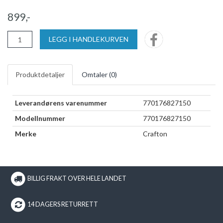
899,-
LEGG I HANDLEKURVEN
Produktdetaljer
Omtaler (
0
)
Leverandørens varenummer
770176827150
Modellnummer
770176827150
Merke
Crafton
BILLIG FRAKT OVER HELE LANDET
14 DAGERS RETURRETT