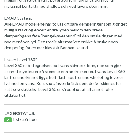
mellomregisteret. Evans Level 360 form sikrer at skinnet får
maksimal kontakt med shellet, selv ved lavere stemming.
EMAD System:
Alle EMAD modellene har to utskiftbare demperinger som gjør det
mulig å raskt og enkelt endre lyden mellom den brede
demperingens fete "hengekøyesound" til den smale ringen med
noe mer åpen lyd. Det tredje alternativet er ikke å bruke noen
dempering for en mer klassisk Bonham sound.
Hva er Level 360?
Level 360 er betegnelsen på Evans skinnets form, noe som gjør
skinnet mye lettere å stemme enn andre merker. Evans Level 360
lar trommeskinnet ligge helt flatt mot tromme-shellet og leverer
lyd med en gang. Kort sagt, ingen kritisk periode før skinnet for
satt seg skikkelig. Level 360 er så opplagt at alt annet føles
utdatert ut.
LAGERSTATUS:
1 stk. på lager