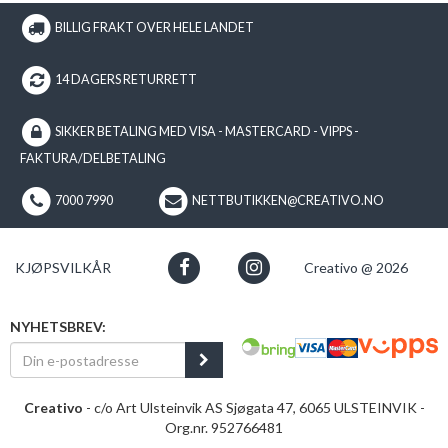
BILLIG FRAKT OVER HELE LANDET
14 DAGERS RETURRETT
SIKKER BETALING MED VISA - MASTERCARD - VIPPS -
FAKTURA/DELBETALING
7000 7990
NETTBUTIKKEN@CREATIVO.NO
KJØPSVILKÅR
Creativo @ 2026
NYHETSBREV:
Creativo
- c/o Art Ulsteinvik AS Sjøgata 47, 6065 ULSTEINVIK -
Org.nr. 952766481