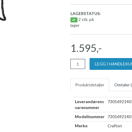
LAGERSTATUS:
2 stk. på
lager
1.595,-
LEGG I HANDLEK
Produktdetaljer
Omtaler (
Leverandørens
7301692140
varenummer
Modellnummer
7301692140
Merke
Crafton