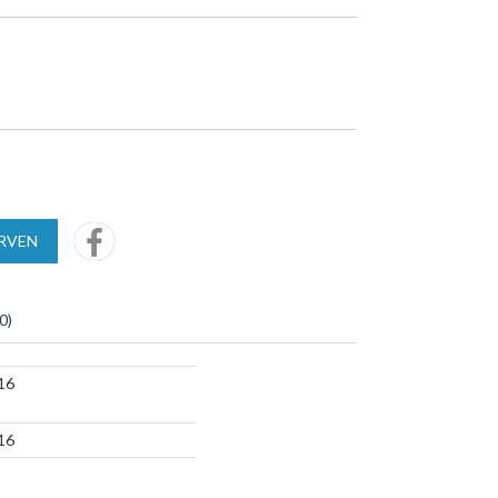
URVEN
0
)
16
16