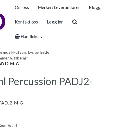
Om oss
Merker/Leverandører
Blogg
Kontakt oss
Logg inn
Handlekurv
 musikkutstyr, Lys og Bilde
mmer & tilbehør
PADJ2-M-G
l Percussion PADJ2-
e PADJ2-M-G
 Goat head