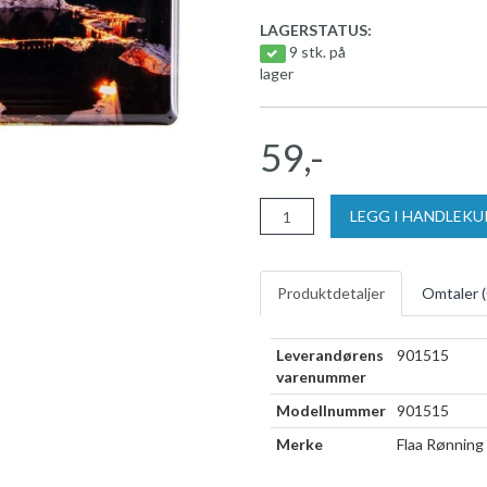
LAGERSTATUS:
9 stk. på
lager
59,-
LEGG I HANDLEK
Produktdetaljer
Omtaler (
Leverandørens
901515
varenummer
Modellnummer
901515
Merke
Flaa Rønning