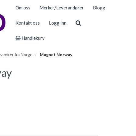
Om oss
Merker/Leverandører
Blogg
Kontakt oss
Logg inn
Handlekurv
venirer fra Norge
Magnet Norway
way