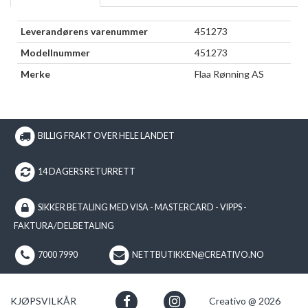
Leverandørens varenummer
451273
Modellnummer
451273
Merke
Flaa Rønning AS
BILLIG FRAKT OVER HELE LANDET
14 DAGERS RETURRETT
SIKKER BETALING MED VISA - MASTERCARD - VIPPS -
FAKTURA/DELBETALING
7000 7990
NETTBUTIKKEN@CREATIVO.NO
KJØPSVILKÅR
Creativo @ 2026