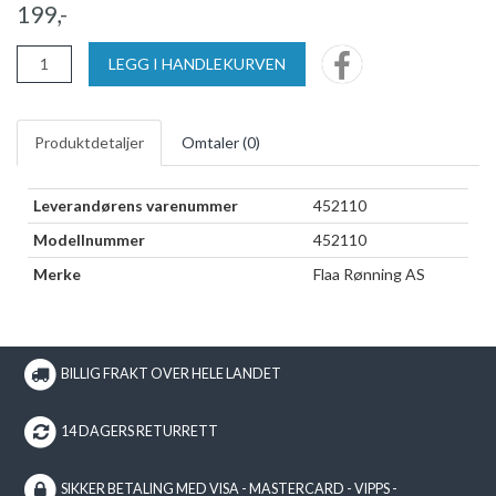
199,-
LEGG I HANDLEKURVEN
Produktdetaljer
Omtaler (
0
)
Leverandørens varenummer
452110
Modellnummer
452110
Merke
Flaa Rønning AS
BILLIG FRAKT OVER HELE LANDET
14 DAGERS RETURRETT
SIKKER BETALING MED VISA - MASTERCARD - VIPPS -