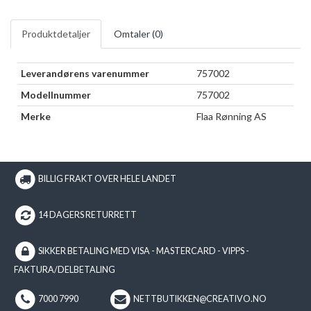
Produktdetaljer
Omtaler (
0
)
Leverandørens varenummer
757002
Modellnummer
757002
Merke
Flaa Rønning AS
BILLIG FRAKT OVER HELE LANDET
14 DAGERS RETURRETT
SIKKER BETALING MED VISA - MASTERCARD - VIPPS -
FAKTURA/DELBETALING
7000 7990
NETTBUTIKKEN@CREATIVO.NO