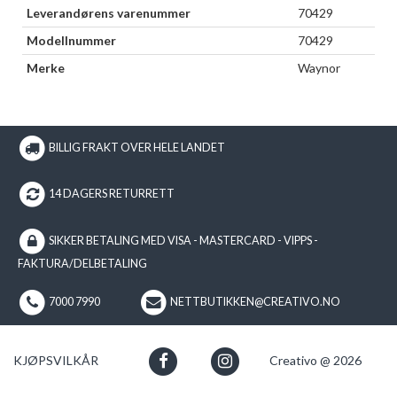
Leverandørens varenummer
70429
Modellnummer
70429
Merke
Waynor
BILLIG FRAKT OVER HELE LANDET
14 DAGERS RETURRETT
SIKKER BETALING MED VISA - MASTERCARD - VIPPS -
FAKTURA/DELBETALING
7000 7990
NETTBUTIKKEN@CREATIVO.NO
KJØPSVILKÅR
Creativo @ 2026