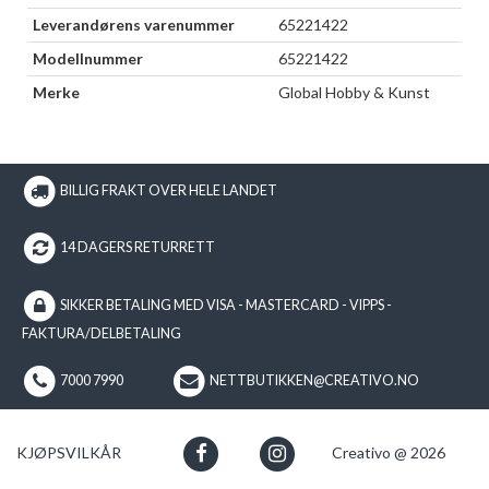
Leverandørens varenummer
65221422
Modellnummer
65221422
Merke
Global Hobby & Kunst
BILLIG FRAKT OVER HELE LANDET
14 DAGERS RETURRETT
SIKKER BETALING MED VISA - MASTERCARD - VIPPS -
FAKTURA/DELBETALING
7000 7990
NETTBUTIKKEN@CREATIVO.NO
KJØPSVILKÅR
Creativo @ 2026