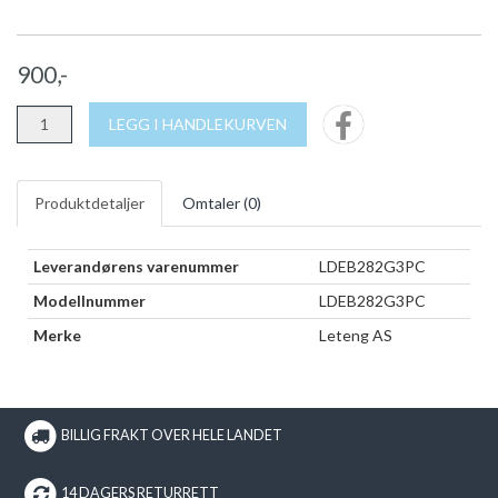
900,-
LEGG I HANDLEKURVEN
Produktdetaljer
Omtaler (
0
)
Leverandørens varenummer
LDEB282G3PC
Modellnummer
LDEB282G3PC
Merke
Leteng AS
BILLIG FRAKT OVER HELE LANDET
14 DAGERS RETURRETT