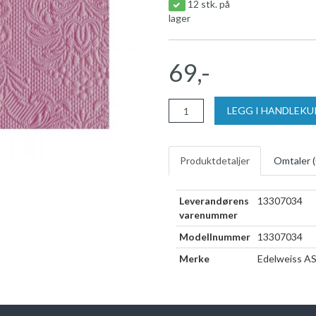
12 stk. på
lager
69,-
LEGG I HANDLEK
Produktdetaljer
Omtaler (
Leverandørens
13307034
varenummer
Modellnummer
13307034
Merke
Edelweiss A