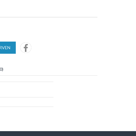
URVEN
0
)
S