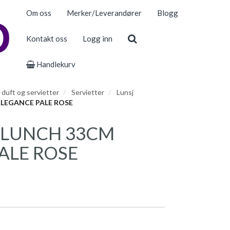
Om oss
Merker/Leverandører
Blogg
Kontakt oss
Logg inn
Handlekurv
, duft og servietter
Servietter
Lunsj
ELEGANCE PALE ROSE
 LUNCH 33CM
ALE ROSE