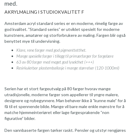
med.
AKRYLMALING I STUDIOKVALITET F
Amsterdam acryl standard series er en moderne, rimelig farge av
god kvalitet. ”Standard series” er utviklet spesielt for moderne
kunstnere, amatører og storforbrukere av maling. Fargen blir også
benyttet mye til undervisning.
Klare, rene farger med god pigmenttetthet.
Mange spesielle farger i tillegg til primærfarger for fargelære
63 av 80 farger med meget god lysekthet (+++)
Resirkulerbar plastemballasje i mange størrelser (120-1000ml)
Serien har et stort fargeutvalg på 80 farger hvorav mange
utradisjonelle, moderne farger som appellerer til yngre malere,
designere og nybegynnere. Man behøver ikke å ”kunne male” for å
få til et spennende bilde. Mange vil bare male enkle mønstre for å
matche hjemmeinteriøret eller lage fargesprakende ”non
figurative” bilder.
Den vannbaserte fargen tørker raskt. Pensler og utstyr rengjøres