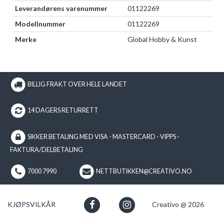
Leverandørens varenummer
01122269
Modellnummer
01122269
Merke
Global Hobby & Kunst
BILLIG FRAKT OVER HELE LANDET
14 DAGERS RETURRETT
SIKKER BETALING MED VISA - MASTERCARD - VIPPS -
FAKTURA/DELBETALING
7000 7990
NETTBUTIKKEN@CREATIVO.NO
KJØPSVILKÅR
Creativo @ 2026