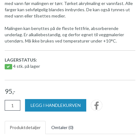
med vann før malingen er tørr. Tørket akrylmaling er vannfast. Alle
farger kan selvfølgelig blandes innbyrdes. De kan også tynnes ut
med vann eller tilsettes medier.
Malingen kan benyttes på de fleste fettfrie, absorberende
underlag. Er alkaliebestandig, og derfor egnet til veggmalerier
utendørs. Må ikke brukes ved temperaturer under +10°C.
LAGERSTATUS:
4 stk. på lager
95,-
LEGG I HANDLEKURVEN
Produktdetaljer
Omtaler (
0
)