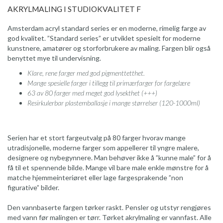
AKRYLMALING I STUDIOKVALITET F
Amsterdam acryl standard series er en moderne, rimelig farge av
god kvalitet. ”Standard series” er utviklet spesielt for moderne
kunstnere, amatører og storforbrukere av maling. Fargen blir også
benyttet mye til undervisning.
Klare, rene farger med god pigmenttetthet.
Mange spesielle farger i tillegg til primærfarger for fargelære
63 av 80 farger med meget god lysekthet (+++)
Resirkulerbar plastemballasje i mange størrelser (120-1000ml)
Serien har et stort fargeutvalg på 80 farger hvorav mange
utradisjonelle, moderne farger som appellerer til yngre malere,
designere og nybegynnere. Man behøver ikke å ”kunne male” for å
få til et spennende bilde. Mange vil bare male enkle mønstre for å
matche hjemmeinteriøret eller lage fargesprakende ”non
figurative” bilder.
Den vannbaserte fargen tørker raskt. Pensler og utstyr rengjøres
med vann før malingen er tørr. Tørket akrylmaling er vannfast. Alle