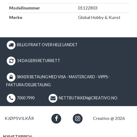
Modellnummer
01122803
Merke
Global Hobby & Kunst
BILLIG FRAKT OVER HELE LANDET
14 DAGERS RETURRETT
SIKKER BETALING MED VISA - MASTERCARD - VIPPS -
FAKTURA/DELBETALING
7000 7990
NETTBUTIKKEN@CREATIVO.NO
KJØPSVILKÅR
Creativo @ 2026
NYHETSBREV: