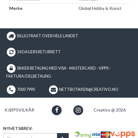
Merke
Global Hobby & Kunst
BILLIG FRAKT OVER HELE LANDET
14 DAGERS RETURRETT
SIKKER BETALING MED VISA - MASTERCARD - VIPPS -
FAKTURA/DELBETALING
7000 7990
NETTBUTIKKEN@CREATIVO.NO
KJØPSVILKÅR
Creativo @ 2026
NYHETSBREV: