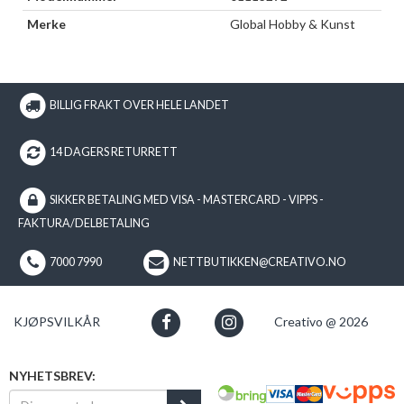
Merke
Global Hobby & Kunst
BILLIG FRAKT OVER HELE LANDET
14 DAGERS RETURRETT
SIKKER BETALING MED VISA - MASTERCARD - VIPPS -
FAKTURA/DELBETALING
7000 7990
NETTBUTIKKEN@CREATIVO.NO
KJØPSVILKÅR
Creativo @ 2026
NYHETSBREV: