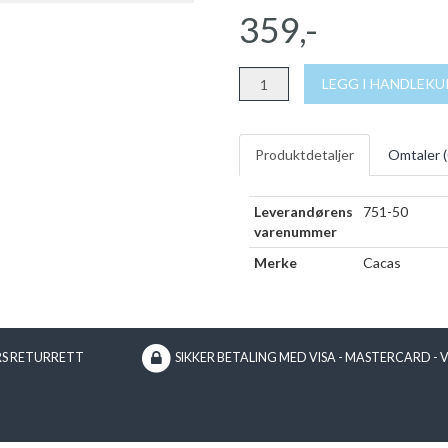
359,-
LEGG I HANDLEK
Produktdetaljer
Omtaler (
Leverandørens
751-50
varenummer
Merke
Cacas
RS RETURRETT
SIKKER BETALING MED VISA - MASTERCARD - 