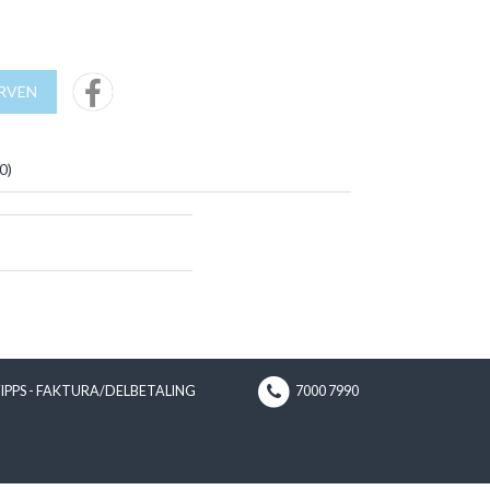
URVEN
0
)
VIPPS - FAKTURA/DELBETALING
7000 7990