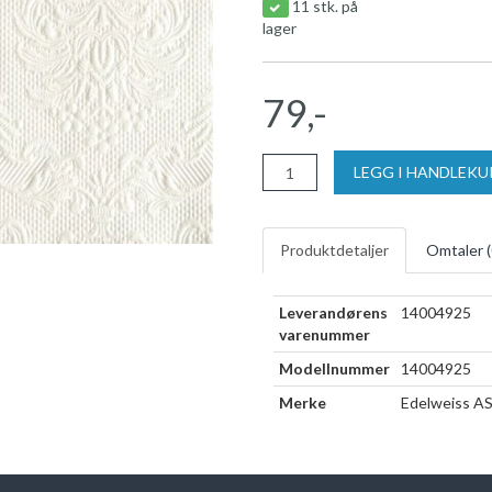
11 stk. på
lager
79,-
LEGG I HANDLEK
Produktdetaljer
Omtaler (
Leverandørens
14004925
varenummer
Modellnummer
14004925
Merke
Edelweiss A