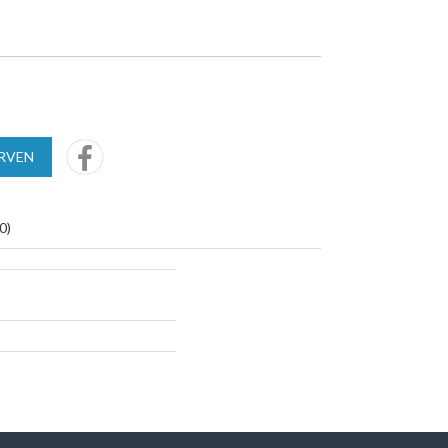
URVEN
0
)
S