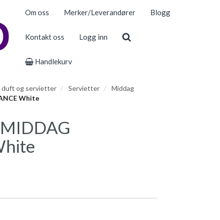
Om oss
Merker/Leverandører
Blogg
Kontakt oss
Logg inn
Handlekurv
, duft og servietter
Servietter
Middag
ANCE White
 MIDDAG
hite