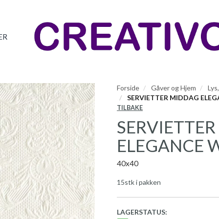
ER
Forside
Gåver og Hjem
Lys
SERVIETTER MIDDAG ELEG
TILBAKE
SERVIETTER
ELEGANCE W
40x40
15stk i pakken
LAGERSTATUS: