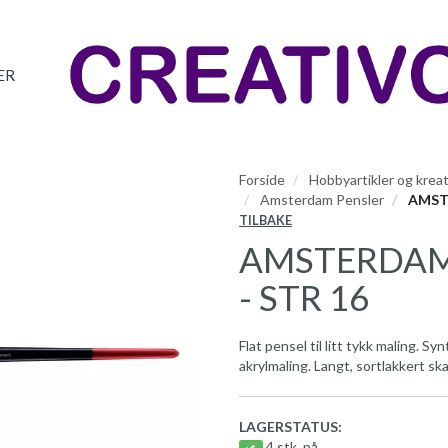
ER
Forside
Hobbyartikler og kreat
Amsterdam Pensler
AMSTE
TILBAKE
AMSTERDAM 
- STR 16
Flat pensel til litt tykk maling. S
akrylmaling. Langt, sortlakkert sk
LAGERSTATUS:
4 stk. på