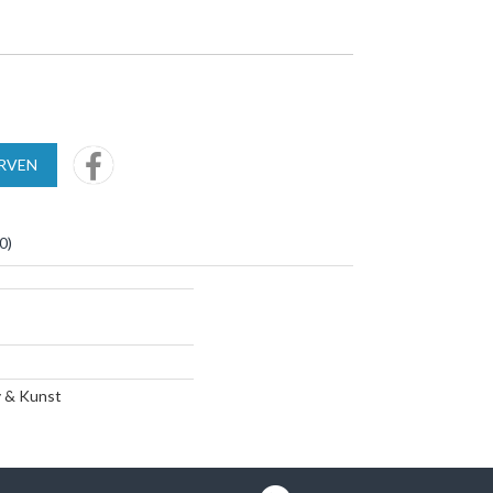
URVEN
0
)
y & Kunst