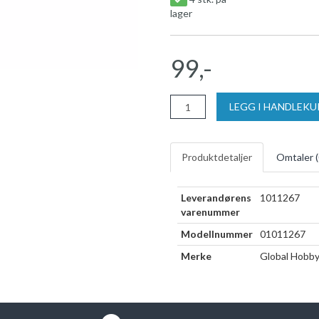
lager
99,-
LEGG I HANDLEK
Produktdetaljer
Omtaler (
Leverandørens
1011267
varenummer
Modellnummer
01011267
Merke
Global Hobb