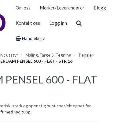
Om oss
Merker/Leverandører
Blogg
Kontakt oss
Logg inn
Handlekurv
ivt utstyr
Maling, Farge & Tegning
Pensler
RDAM PENSEL 600 - FLAT - STR 16
PENSEL 600 - FLAT
yntetisk, sterk og spenstig bust spesielt egnet for
aft med rød tupp.