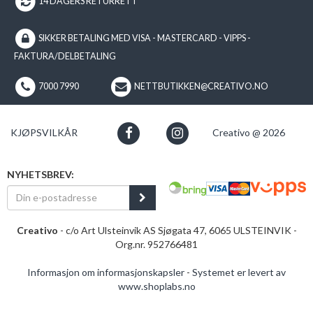
14 DAGERS RETURRETT
SIKKER BETALING MED VISA - MASTERCARD - VIPPS -
FAKTURA/DELBETALING
7000 7990
NETTBUTIKKEN@CREATIVO.NO
KJØPSVILKÅR
Creativo @ 2026
NYHETSBREV:
Creativo
- c/o Art Ulsteinvik AS Sjøgata 47, 6065 ULSTEINVIK -
Org.nr. 952766481
Informasjon om informasjonskapsler
-
Systemet er levert av
www.shoplabs.no