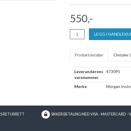
550,-
LEGG I HANDLEK
Produktdetaljer
Omtaler (
Leverandørens
473095
varenummer
Merke
Morgan Instr
RS RETURRETT
SIKKER BETALING MED VISA - MASTERCARD - 