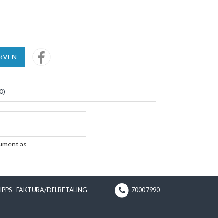
URVEN
0
)
ument as
VIPPS - FAKTURA/DELBETALING
7000 7990