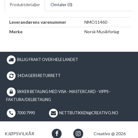
Produktdetaljer
Omtaler (
0
)
Leverandørens varenummer
NMO11460
Merke
Norsk Musikforlag
BILLIG FRAKT OVER HELE LANDET
14 DAGERS RETURRETT
SIKKER BETALING MED VISA - MASTERCARD - VIPPS -
FAKTURA/DELBETALING
7000 7990
NETTBUTIKKEN@CREATIVO.NO
KJØPSVILKÅR
Creativo @ 2026