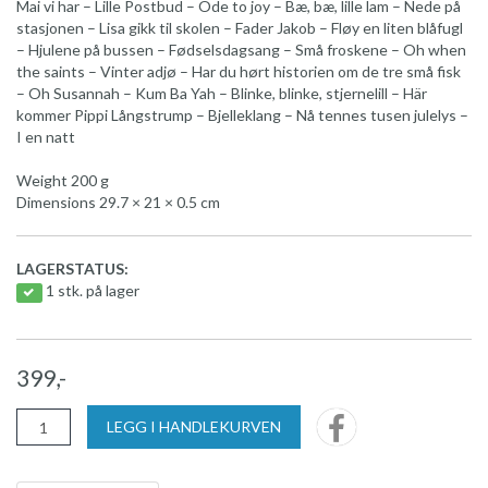
Mai vi har – Lille Postbud – Ode to joy – Bæ, bæ, lille lam – Nede på
stasjonen – Lisa gikk til skolen – Fader Jakob – Fløy en liten blåfugl
– Hjulene på bussen – Fødselsdagsang – Små froskene – Oh when
the saints – Vinter adjø – Har du hørt historien om de tre små fisk
– Oh Susannah – Kum Ba Yah – Blinke, blinke, stjernelill – Här
kommer Pippi Långstrump – Bjelleklang – Nå tennes tusen julelys –
I en natt
Weight 200 g
Dimensions 29.7 × 21 × 0.5 cm
LAGERSTATUS:
1 stk. på lager
399,-
LEGG I HANDLEKURVEN