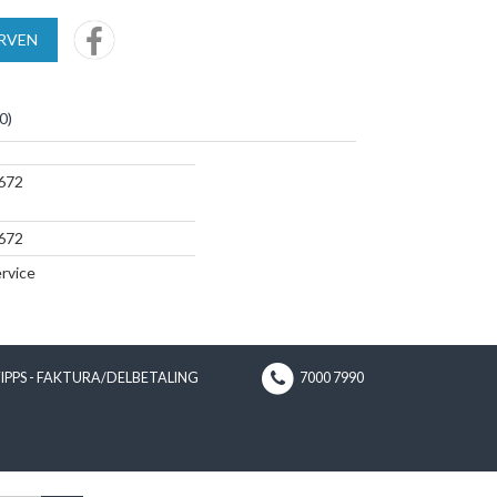
URVEN
0
)
672
672
rvice
VIPPS - FAKTURA/DELBETALING
7000 7990