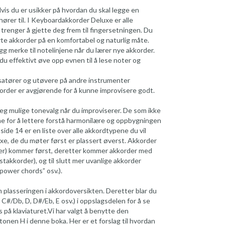
 Hvis du er usikker på hvordan du skal legge en
hører til. I Keyboardakkorder Deluxe er alle
e trenger å gjette deg frem til fingersetningen. Du
rte akkorder på en komfortabel og naturlig måte.
Legg merke til notelinjene når du lærer nye akkorder.
 du effektivt øve opp evnen til å lese noter og
isatører og utøvere på andre instrumenter
der er avgjørende for å kunne improvisere godt.
eg mulige tonevalg når du improviserer. De som ikke
ne for å lettere forstå harmonilære og oppbygningen
ide 14 er en liste over alle akkordtypene du vil
e, de du møter først er plassert øverst. Akkorder
ger) kommer først, deretter kommer akkorder med
takkorder), og til slutt mer uvanlige akkorder
”power chords” osv.).
m plasseringen i akkordoversikten. Deretter blar du
C#/Db, D, D#/Eb, E osv.) i oppslagsdelen for å se
på klaviaturet.Vi har valgt å benytte den
tonen H i denne boka. Her er et forslag til hvordan