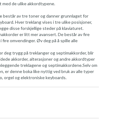
ent med de ulike akkordtypene.
e består av tre toner og danner grunnlaget for
oard. Hver treklang vises i tre ulike posisjoner,
egge disse forskjellige steder på klaviaturet.
akkorder er litt mer avansert. De består av fire
i fire omvendinger. Øv deg på å spille alle
er deg trygg på treklanger og septimakkorder, blir
idede akkorder, alterasjoner og andre akkordtyper
nnleggende treklagene og septimakkordene.Selv om
en, er denne boka like nyttig ved bruk av alle typer
, orgel og elektroniske keyboards.