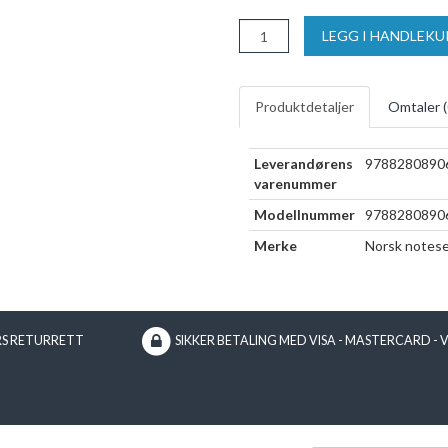
LEGG I HANDLEK
Produktdetaljer
Omtaler (
Leverandørens
9788280890
varenummer
Modellnummer
9788280890
Merke
Norsk notese
RS RETURRETT
SIKKER BETALING MED VISA - MASTERCARD - 