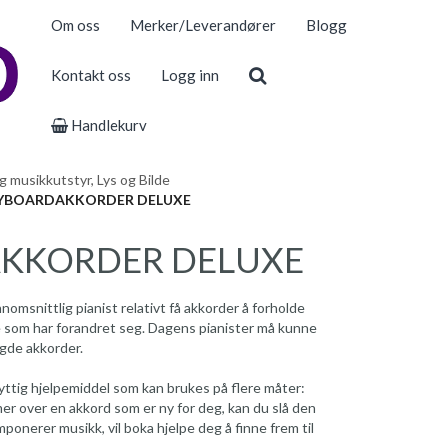
Om oss
Merker/Leverandører
Blogg
Kontakt oss
Logg inn
Handlekurv
 musikkutstyr, Lys og Bilde
YBOARDAKKORDER DELUXE
KKORDER DELUXE
omsnittlig pianist relativt få akkorder å forholde
ye som har forandret seg. Dagens pianister må kunne
gde akkorder.
ttig hjelpemiddel som kan brukes på flere måter:
r over en akkord som er ny for deg, kan du slå den
ponerer musikk, vil boka hjelpe deg å finne frem til