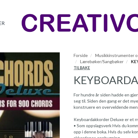
ER
Forside
Musikkinstrumenter og
Lærebøker/Sangbøker
KE
TILBAKE
KEYBOARDA
For hundre år siden hadde en gjenn
seg til. Siden den gang er det m
konstruere en overveldende men
Keyboardakkorder Deluxe er et ny
• Som oppslagsverk Hvis du komme
opp i denne boka. Hvis du selv kom
akkordenes oppbygning.