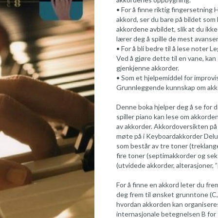
• For å finne riktig fingersetning
akkord, ser du bare på bildet som 
akkordene avbildet, slik at du ikk
lærer deg å spille de mest avanse
• For å bli bedre til å lese noter 
Ved å gjøre dette til en vane, kan
gjenkjenne akkorder.
• Som et hjelpemiddel for improv
Grunnleggende kunnskap om akkor
Denne boka hjelper deg å se for d
spiller piano kan lese om akkorde
av akkorder. Akkordoversikten på s
møte på i Keyboardakkorder Delux
som består av tre toner (treklan
fire toner (septimakkorder og seks
(utvidede akkorder, alterasjoner, 
For å finne en akkord leter du fre
deg frem til ønsket grunntone (C, 
hvordan akkorden kan organiseres 
internasjonale betegnelsen B for 