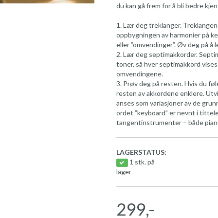
du kan gå frem for å bli bedre kj
1. Lær deg treklanger. Treklangen
oppbygningen av harmonier på keyb
eller ”omvendinger”. Øv deg på å l
2. Lær deg septimakkorder. Septim
toner, så hver septimakkord vises 
omvendingene.
3. Prøv deg på resten. Hvis du føl
resten av akkordene enklere. Utv
anses som variasjoner av de gru
ordet ”keyboard” er nevnt i tittel
tangentinstrumenter – både piano
LAGERSTATUS:
1 stk. på
lager
299,-