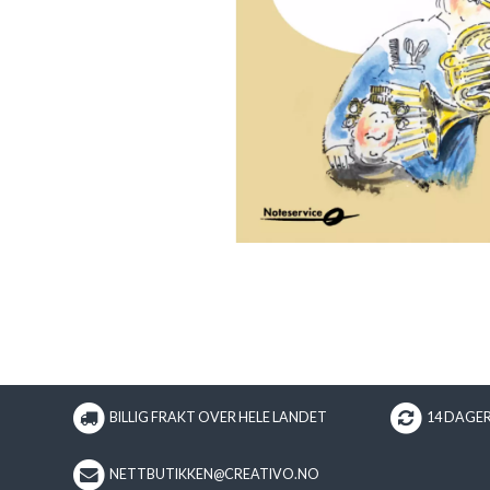
BILLIG FRAKT OVER HELE LANDET
14 DAGE
NETTBUTIKKEN@CREATIVO.NO