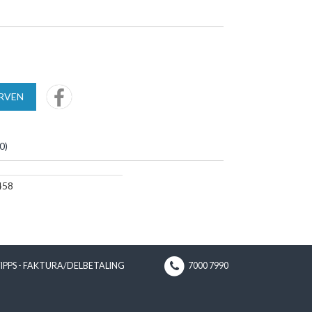
URVEN
0
)
458
VIPPS - FAKTURA/DELBETALING
7000 7990