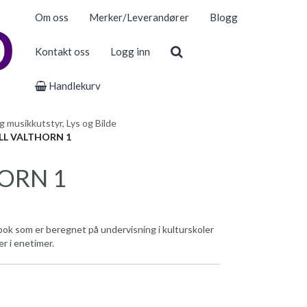
Om oss
Merker/Leverandører
Blogg
Kontakt oss
Logg inn
Handlekurv
 musikkutstyr, Lys og Bilde
LL VALTHORN 1
HORN 1
bok som er beregnet på undervisning i kulturskoler
er i enetimer.