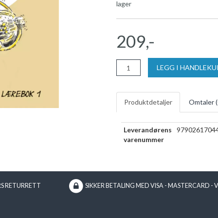
lager
209,-
LEGG I HANDLEK
Produktdetaljer
Omtaler (
Leverandørens
9790261704
varenummer
RS RETURRETT
SIKKER BETALING MED VISA - MASTERCARD - 