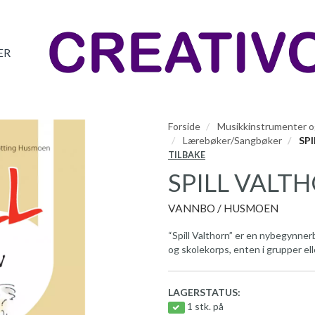
ER
Forside
Musikkinstrumenter og
Lærebøker/Sangbøker
SPI
TILBAKE
SPILL VALT
VANNBO / HUSMOEN
“Spill Valthorn” er en nybegynner
og skolekorps, enten i grupper ell
LAGERSTATUS:
1 stk. på