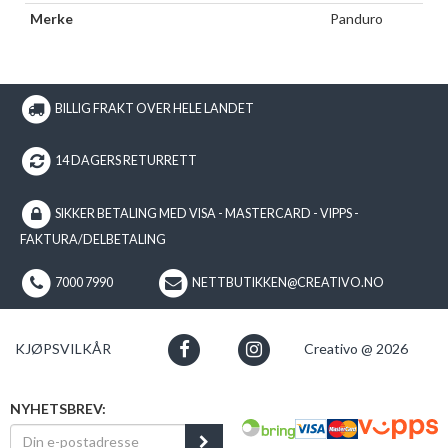
Merke
Panduro
BILLIG FRAKT OVER HELE LANDET
14 DAGERS RETURRETT
SIKKER BETALING MED VISA - MASTERCARD - VIPPS -
FAKTURA/DELBETALING
7000 7990
NETTBUTIKKEN@CREATIVO.NO
KJØPSVILKÅR
Creativo @ 2026
NYHETSBREV: