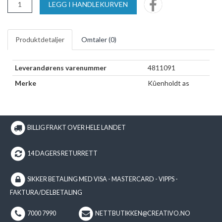
LEGG I HANDLEKURVEN
Produktdetaljer
Omtaler (
0
)
Leverandørens varenummer
4811091
Merke
Kûenholdt as
BILLIG FRAKT OVER HELE LANDET
14 DAGERS RETURRETT
SIKKER BETALING MED VISA - MASTERCARD - VIPPS -
FAKTURA/DELBETALING
7000 7990
NETTBUTIKKEN@CREATIVO.NO