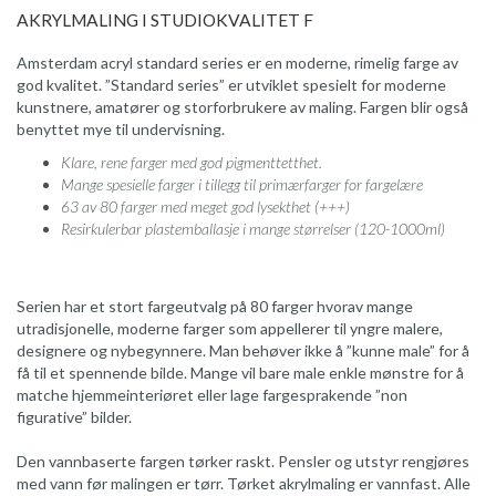
AKRYLMALING I STUDIOKVALITET F
Amsterdam acryl standard series er en moderne, rimelig farge av
god kvalitet. ”Standard series” er utviklet spesielt for moderne
kunstnere, amatører og storforbrukere av maling. Fargen blir også
benyttet mye til undervisning.
Klare, rene farger med god pigmenttetthet.
Mange spesielle farger i tillegg til primærfarger for fargelære
63 av 80 farger med meget god lysekthet (+++)
Resirkulerbar plastemballasje i mange størrelser (120-1000ml)
Serien har et stort fargeutvalg på 80 farger hvorav mange
utradisjonelle, moderne farger som appellerer til yngre malere,
designere og nybegynnere. Man behøver ikke å ”kunne male” for å
få til et spennende bilde. Mange vil bare male enkle mønstre for å
matche hjemmeinteriøret eller lage fargesprakende ”non
figurative” bilder.
Den vannbaserte fargen tørker raskt. Pensler og utstyr rengjøres
med vann før malingen er tørr. Tørket akrylmaling er vannfast. Alle