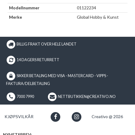
Modellnummer
01122234
Merke
Global Hobby & Kunst
BILLIG FRAKT OVER HELE LANDET
14 DAGERS RETURRETT
SIKKER BETALING MED VISA - MASTERCARD - VIPPS -
FAKTURA/DELBETALING
7000 7990
NETTBUTIKKEN@CREATIVO.NO
KJØPSVILKÅR
Creativo @ 2026
NYHETSBREV: