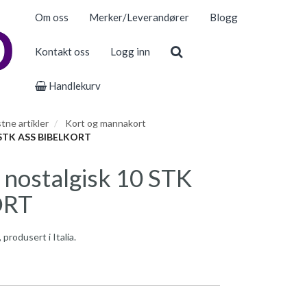
Om oss
Merker/Leverandører
Blogg
Kontakt oss
Logg inn
Handlekurv
stne artikler
Kort og mannakort
STK ASS BIBELKORT
ostalgisk 10 STK
ORT
 produsert i Italia.