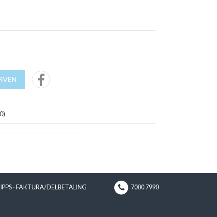
URVEN
0
)
VIPPS - FAKTURA/DELBETALING
7000 7990