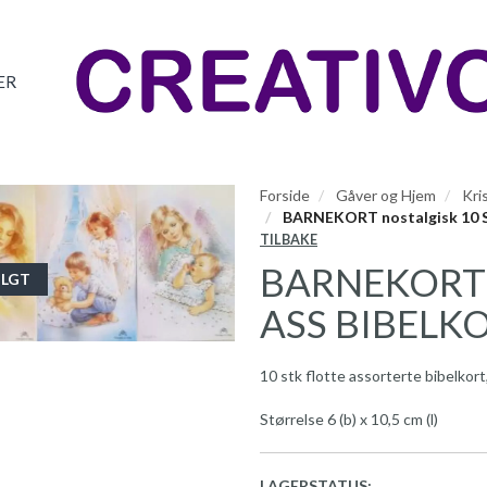
ER
Forside
Gåver og Hjem
Kri
BARNEKORT nostalgisk 10 
TILBAKE
BARNEKORT n
LGT
ASS BIBELK
10 stk flotte assorterte bibelkort,
Størrelse 6 (b) x 10,5 cm (l)
LAGERSTATUS: