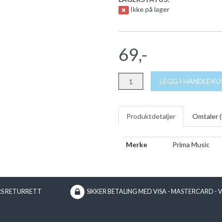
Ikke på lager
69,-
LEGG I HANDLEK
Produktdetaljer
Omtaler (
Merke
Prima Music
RS RETURRETT
SIKKER BETALING MED VISA - MASTERCARD - 