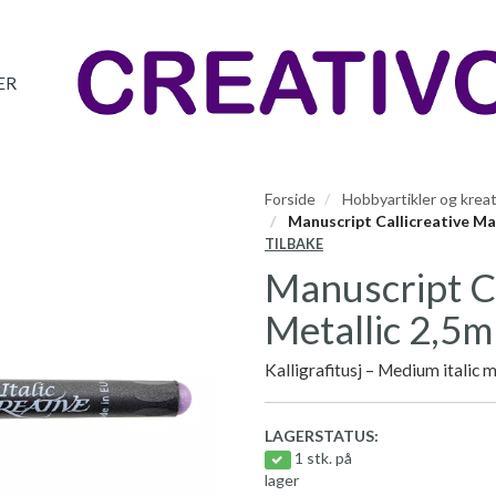
ER
Forside
Hobbyartikler og kreat
Manuscript Callicreative Mar
TILBAKE
Manuscript C
Metallic 2,5m
Kalligrafitusj – Medium italic 
LAGERSTATUS:
1 stk. på
lager