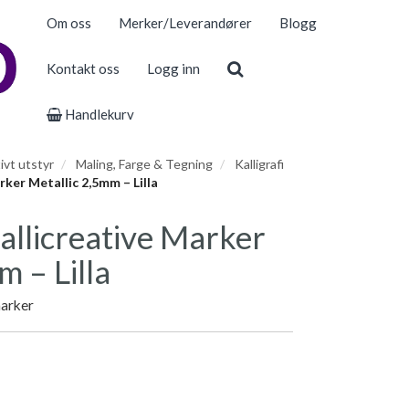
Om oss
Merker/Leverandører
Blogg
Kontakt oss
Logg inn
Handlekurv
ivt utstyr
Maling, Farge & Tegning
Kalligrafi
ker Metallic 2,5mm – Lilla
allicreative Marker
m – Lilla
marker