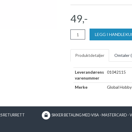
49,-
LEGG I HANDLEK
Produktdetaljer
Omtaler (
Leverandørens
01042115
varenummer
Merke
Global Hobby
RS RETURRETT
SIKKER BETALING MED VISA - MASTERCARD - 