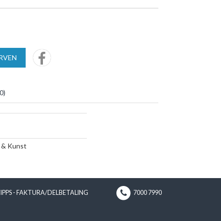
URVEN
0
)
 & Kunst
VIPPS - FAKTURA/DELBETALING
7000 7990