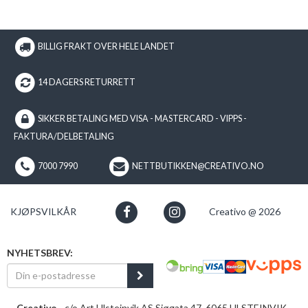
BILLIG FRAKT OVER HELE LANDET
14 DAGERS RETURRETT
SIKKER BETALING MED VISA - MASTERCARD - VIPPS -
FAKTURA/DELBETALING
7000 7990
NETTBUTIKKEN@CREATIVO.NO
KJØPSVILKÅR
Creativo @ 2026
NYHETSBREV:
Creativo
- c/o Art Ulsteinvik AS Sjøgata 47, 6065 ULSTEINVIK -