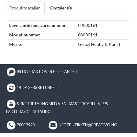
Produktdetaljer
Omtaler (
0
)
Leverandørens varenummer
03000161
Modellnummer
03000161
Merke
Global Hobby & Kunst
BILLIG FRAKT OVER HELE LANDET
14 DAGERS RETURRETT
SIKKER BETALING MED VISA - MASTERCARD - VIPPS -
FAKTURA/DELBETALING
7000 7990
NETTBUTIKKEN@CREATIVO.NO