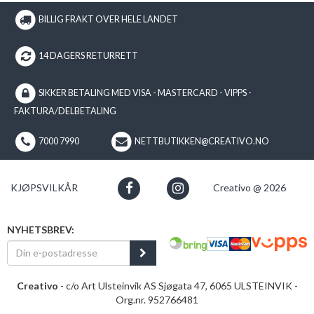
BILLIG FRAKT OVER HELE LANDET
14 DAGERS RETURRETT
SIKKER BETALING MED VISA - MASTERCARD - VIPPS -
FAKTURA/DELBETALING
7000 7990
NETTBUTIKKEN@CREATIVO.NO
KJØPSVILKÅR
Creativo @ 2026
NYHETSBREV:
Creativo
- c/o Art Ulsteinvik AS Sjøgata 47, 6065 ULSTEINVIK -
Org.nr. 952766481