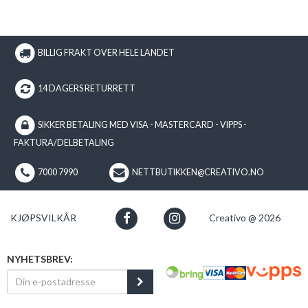
BILLIG FRAKT OVER HELE LANDET
14 DAGERS RETURRETT
SIKKER BETALING MED VISA - MASTERCARD - VIPPS -
FAKTURA/DELBETALING
7000 7990
NETTBUTIKKEN@CREATIVO.NO
KJØPSVILKÅR
Creativo @ 2026
NYHETSBREV: